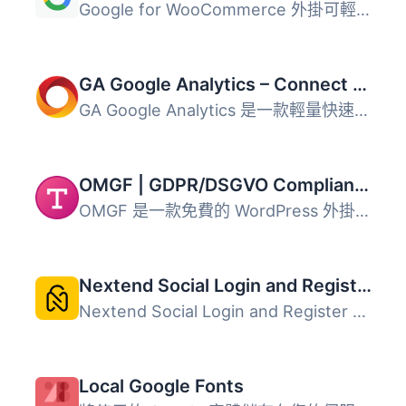
Google for WooCommerce 外掛可輕鬆將您的 WooCommerce 產品...
GA Google Analytics – Connect Google Analytics to WordPress
GA Google Analytics 是一款輕量快速的 WordPress 外掛，讓你...
OMGF | GDPR/DSGVO Compliant, Faster Google Fonts. Easy.
OMGF 是一款免費的 WordPress 外掛，專為自我託管 Google Fon...
Nextend Social Login and Register
Nextend Social Login and Register 是一款免費的社群登入外...
Local Google Fonts