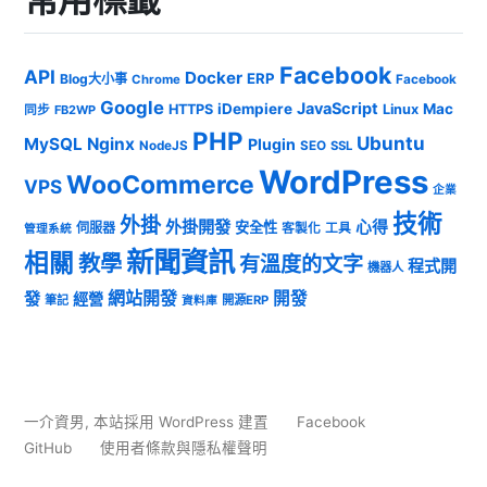
Facebook
API
Docker
ERP
Blog大小事
Chrome
Facebook
Google
JavaScript
iDempiere
Mac
HTTPS
Linux
同步
FB2WP
PHP
Ubuntu
MySQL
Nginx
Plugin
NodeJS
SEO
SSL
WordPress
WooCommerce
VPS
企業
技術
外掛
外掛開發
心得
安全性
伺服器
客製化
工具
管理系統
新聞資訊
相關
教學
有溫度的文字
程式開
機器人
發
網站開發
開發
經營
筆記
開源ERP
資料庫
一介資男
,
本站採用 WordPress 建置
Facebook
GitHub
使用者條款與隱私權聲明