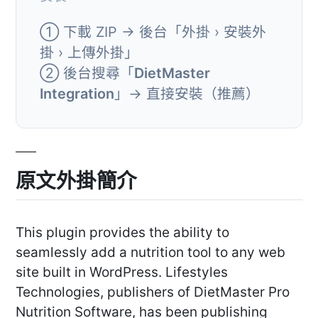
① 下載 ZIP → 後台「外掛 › 安裝外
掛 › 上傳外掛」
② 後台搜尋「
DietMaster
Integration
」→ 直接安裝（推薦）
原文外掛簡介
This plugin provides the ability to
seamlessly add a nutrition tool to any web
site built in WordPress. Lifestyles
Technologies, publishers of DietMaster Pro
Nutrition Software, has been publishing