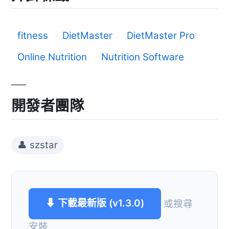
fitness
DietMaster
DietMaster Pro
Online Nutrition
Nutrition Software
開發者團隊
👤 szstar
⬇ 下載最新版 (v1.3.0)
或搜尋
安裝