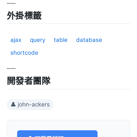
外掛標籤
ajax
query
table
database
shortcode
開發者團隊
👤 john-ackers