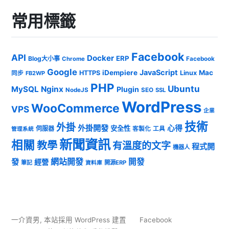
常用標籤
Facebook
API
Docker
ERP
Blog大小事
Chrome
Facebook
Google
JavaScript
iDempiere
Mac
HTTPS
Linux
同步
FB2WP
PHP
Ubuntu
MySQL
Nginx
Plugin
NodeJS
SEO
SSL
WordPress
WooCommerce
VPS
企業
技術
外掛
外掛開發
心得
安全性
伺服器
客製化
工具
管理系統
新聞資訊
相關
教學
有溫度的文字
程式開
機器人
發
網站開發
開發
經營
筆記
開源ERP
資料庫
一介資男
,
本站採用 WordPress 建置
Facebook