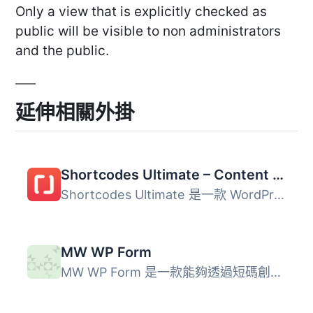
Only a view that is explicitly checked as
public will be visible to non administrators
and the public.
延伸相關外掛
Shortcodes Ultimate – Content Elements
Shortcodes Ultimate 是一款 WordPress 外掛，提供超過 50 種...
MW WP Form
MW WP Form 是一款能夠透過短碼創建郵件表單的外掛，並提供確...