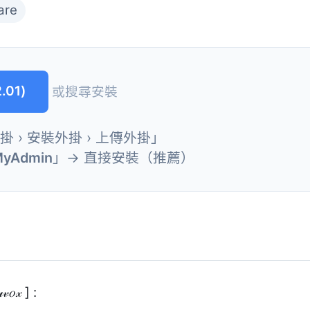
are
.01)
或搜尋安裝
外掛 › 安裝外掛 › 上傳外掛」
MyAdmin
」→ 直接安裝（推薦）
𝑜𝓍 ] :