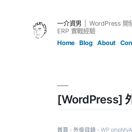
跳
至
主
一介資男
WordPress 
要
ERP 實戰經驗
內
Home
Blog
About
Con
容
文章
[WordPress
首頁
›
外掛目錄
› WP phpMyA