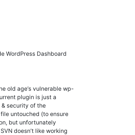
ide WordPress Dashboard
he old age’s vulnerable wp-
rent plugin is just a
 & security of the
file untouched (to ensure
on, but unfortunately
t SVN doesn’t like working