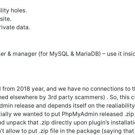
ity holes.
site.
rivate data.
r & manager (for MySQL & MariaDB) – use it ins
d from 2018 year, and we have no connections to t
d elsewhere by 3rd party scammers) . So, this cur
min release and depends itself on the realiability
itially we wanted to put PhpMyAdmin released .zip 
unpack that .zip directly upon plugin’s installati
 allow to put .zip file in the package (saying tha