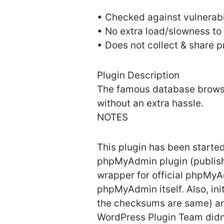
• Checked against vulnerabil
• No extra load/slowness to 
• Does not collect & share p
Plugin Description
The famous database browse
without an extra hassle.
NOTES
This plugin has been starte
phpMyAdmin plugin (publishe
wrapper for official phpMyAd
phpMyAdmin itself. Also, in
the checksums are same) and 
WordPress Plugin Team didn’t