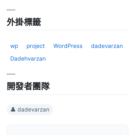
外掛標籤
wp
project
WordPress
dadevarzan
Dadehvarzan
開發者團隊
👤 dadevarzan