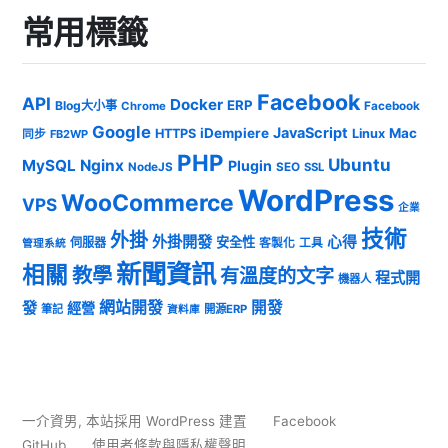
常用標籤
Facebook
API
Docker
ERP
Blog大小事
Chrome
Facebook
Google
JavaScript
iDempiere
Mac
HTTPS
Linux
同步
FB2WP
PHP
Ubuntu
MySQL
Nginx
Plugin
NodeJS
SEO
SSL
WordPress
WooCommerce
VPS
企業
技術
外掛
外掛開發
心得
安全性
伺服器
客製化
工具
管理系統
新聞資訊
相關
教學
有溫度的文字
程式開
機器人
發
網站開發
開發
經營
筆記
開源ERP
資料庫
一介資男
,
本站採用 WordPress 建置
Facebook
GitHub
使用者條款與隱私權聲明