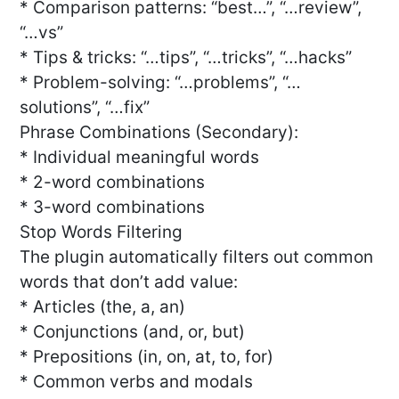
* Comparison patterns: “best…”, “…review”,
“…vs”
* Tips & tricks: “…tips”, “…tricks”, “…hacks”
* Problem-solving: “…problems”, “…
solutions”, “…fix”
Phrase Combinations (Secondary):
* Individual meaningful words
* 2-word combinations
* 3-word combinations
Stop Words Filtering
The plugin automatically filters out common
words that don’t add value:
* Articles (the, a, an)
* Conjunctions (and, or, but)
* Prepositions (in, on, at, to, for)
* Common verbs and modals