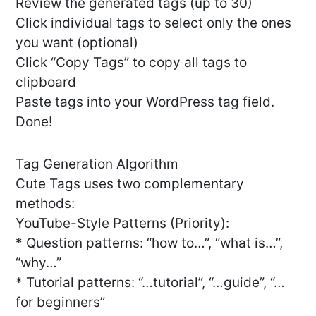
Review the generated tags (up to 30)
Click individual tags to select only the ones
you want (optional)
Click “Copy Tags” to copy all tags to
clipboard
Paste tags into your WordPress tag field.
Done!
Tag Generation Algorithm
Cute Tags uses two complementary
methods:
YouTube-Style Patterns (Priority):
* Question patterns: “how to…”, “what is…”,
“why…”
* Tutorial patterns: “…tutorial”, “…guide”, “…
for beginners”