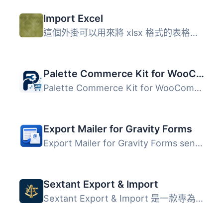
Import Excel
這個外掛可以用來將 xlsx 格式的表格匯入到網站資料庫中。 最...
Palette Commerce Kit for WooCommerce
Palette Commerce Kit for WooCommerce 是一款專為 WooCommer...
Export Mailer for Gravity Forms
Export Mailer for Gravity Forms sends your form entries a...
Sextant Export & Import
Sextant Export & Import 是一款專為 WooCommerce 商店設...