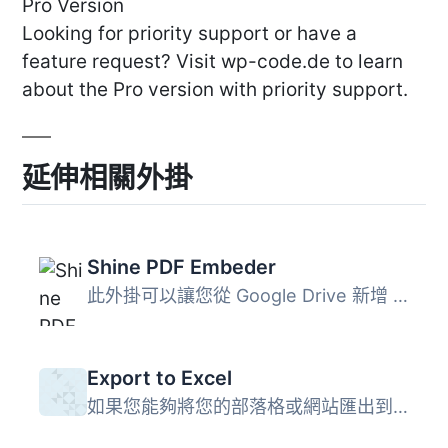
Pro Version
Looking for priority support or have a
feature request? Visit wp-code.de to learn
about the Pro version with priority support.
延伸相關外掛
Shine PDF Embeder
此外掛可以讓您從 Google Drive 新增 PDF、XLSX、PPT 和圖像...
Export to Excel
如果您能夠將您的部落格或網站匯出到 MS Excel，這將會非常方...