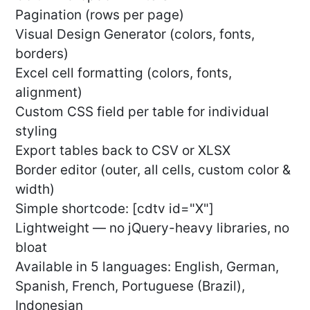
Pagination (rows per page)
Visual Design Generator (colors, fonts,
borders)
Excel cell formatting (colors, fonts,
alignment)
Custom CSS field per table for individual
styling
Export tables back to CSV or XLSX
Border editor (outer, all cells, custom color &
width)
Simple shortcode: [cdtv id="X"]
Lightweight — no jQuery-heavy libraries, no
bloat
Available in 5 languages: English, German,
Spanish, French, Portuguese (Brazil),
Indonesian