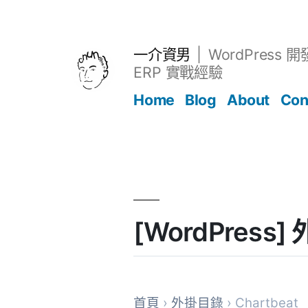
跳
至
主
一介資男
WordPress 
要
ERP 實戰經驗
內
Home
Blog
About
Con
容
文章
[WordPress]
首頁
›
外掛目錄
› Chartbeat