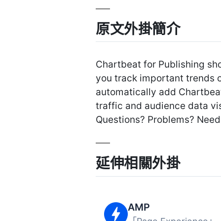
原文外掛簡介
Chartbeat for Publishing sh
you track important trends o
automatically add Chartbeat’s
traffic and audience data vis
Questions? Problems? Need 
延伸相關外掛
AMP