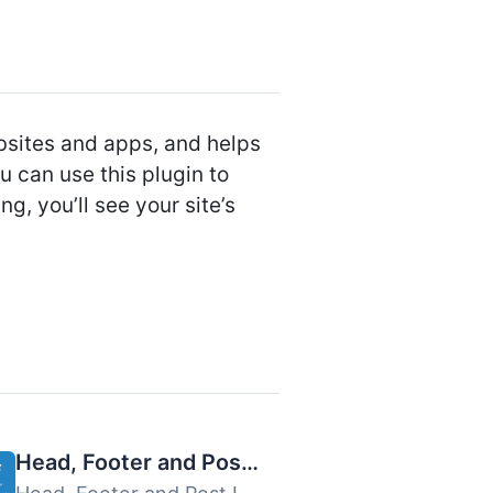
ebsites and apps, and helps
u can use this plugin to
g, you’ll see your site’s
Head, Footer and Post Injections