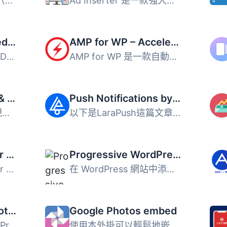
「Page Experience」（PX）是一組排名訊號，包括「核心網頁素...
Ad Inserter 是一款強大的廣告管理外掛，提供多種進階功能，...
Schema & Structured Data for WP & AMP
AMP for WP – Accelerated Mobile Pages
Schema & Structured Data for WP & AMP 外掛根據 Sc...
AMP for WP 是一款自動為 WordPress 網站加入 Accelerated Mo...
Glue for Yoast SEO & AMP
Push Notifications by LaraPush
Yoast SEO AMP 外掛現在已不再需要。通過與 Google 的良好協...
以下是LaraPush這篇文章的摘要： LaraPush是一個自主託管的...
Specific Content For Mobile – Customize the mobile version without redirections
Progressive WordPress (PWA)
「Specific Content For Mobile」外掛可以讓你針對手機版頁面...
在 WordPress 網站中添加漸進式網路應用程式 (PWA) 功能從未...
WP GDPR Cookie Notice
Google Photos embed
這款外掛能在您的WordPress網站上加入簡單而高效的cookie同意...
使用本外掛可以輕鬆地嵌入由 Google Photos 分享的影像。 使...