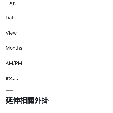
Tags
Date
View
Months
AM/PM
etc….
延伸相關外掛