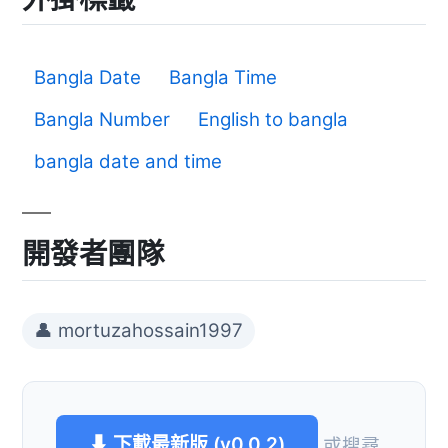
Bangla Date
Bangla Time
Bangla Number
English to bangla
bangla date and time
開發者團隊
👤 mortuzahossain1997
⬇ 下載最新版 (v0.0.2)
或搜尋