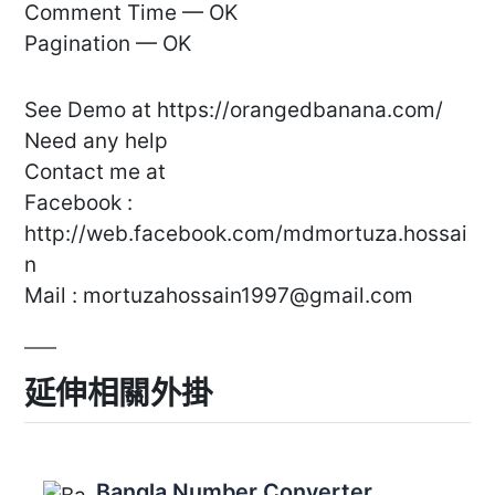
Comment Time — OK
Pagination — OK
See Demo at https://orangedbanana.com/
Need any help
Contact me at
Facebook :
http://web.facebook.com/mdmortuza.hossai
n
Mail :
mortuzahossain1997@gmail.com
延伸相關外掛
Bangla Number Converter