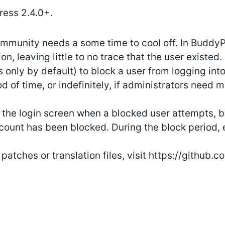
ress 2.4.0+.
ommunity needs a some time to cool off. In Buddy
ion, leaving little to no trace that the user existed
 only by default) to block a user from logging into
od of time, or indefinitely, if administrators need 
he login screen when a blocked user attempts, but 
count has been blocked. During the block period, e
 patches or translation files, visit https://github