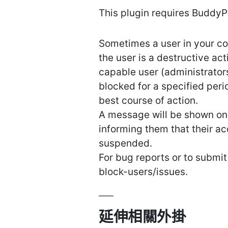
This plugin requires BuddyP
Sometimes a user in your c
the user is a destructive act
capable user (administrators
blocked for a specified peri
best course of action.
A message will be shown on t
informing them that their ac
suspended.
For bug reports or to submit
block-users/issues.
延伸相關外掛