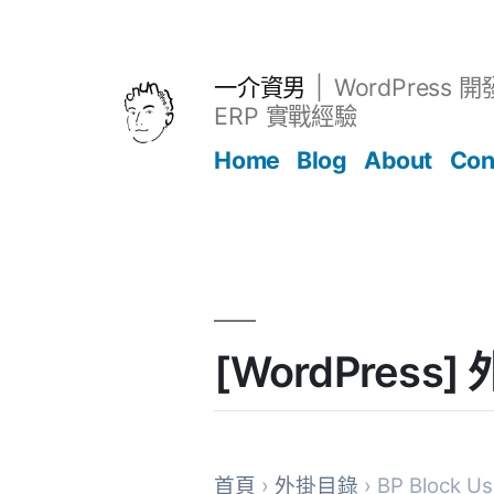
跳
至
主
一介資男
WordPress 
要
ERP 實戰經驗
內
Home
Blog
About
Con
容
文章
[WordPress]
首頁
›
外掛目錄
› BP Block Us