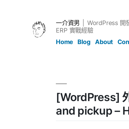
跳
至
主
一介資男
WordPress 
要
ERP 實戰經驗
內
Home
Blog
About
Con
容
文章
[WordPress]
and pickup –