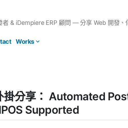
開發者 & iDempiere ERP 顧問 — 分享 We
tact
Works
 外掛分享： Automated PostN
 HPOS Supported