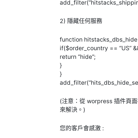
add_filter(“hitstacks_shippi
2) 隱藏任何服務
function hitstacks_dbs_hide
if($order_country == “US” &
return “hide”;
}
}
add_filter(“hits_dbs_hide_se
(注意：從 worpress 
來解決。)
您的客戶會感激 :