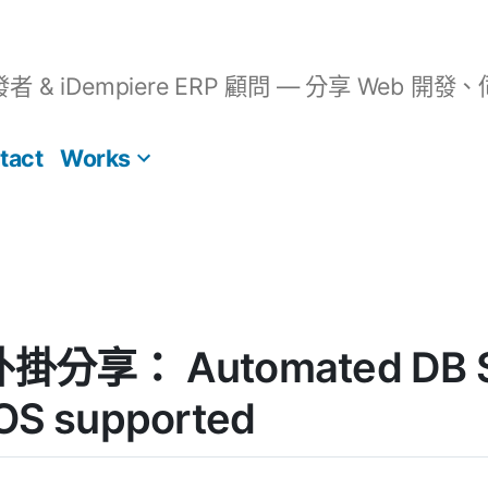
開發者 & iDempiere ERP 顧問 — 分享 We
tact
Works
 外掛分享： Automated DB 
POS supported