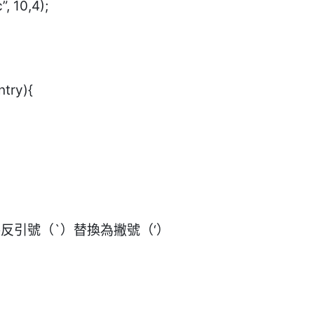
, 10,4);
ntry){
將反引號（`）替換為撇號（‘）