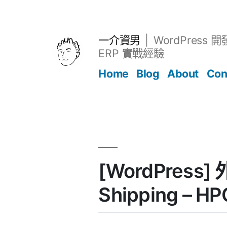
跳
至
主
一介資男
WordPress 
要
ERP 實戰經驗
內
Home
Blog
About
Con
容
文章
[WordPress]
Shipping – H