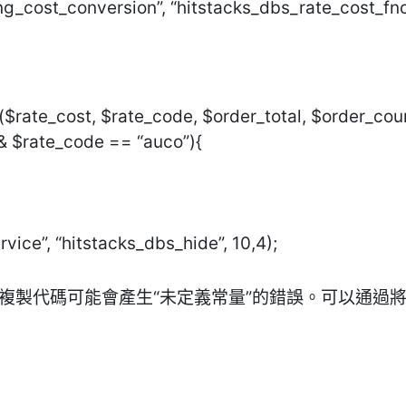
ng_cost_conversion”, “hitstacks_dbs_rate_cost_fnc”
($rate_cost, $rate_code, $order_total, $order_cou
& $rate_code == “auco”){
rvice”, “hitstacks_dbs_hide”, 10,4);
插件頁面複製代碼可能會產生“未定義常量”的錯誤。可以通過