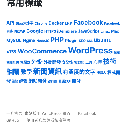
常用標籤
Facebook
API
Docker
ERP
Blog大小事
Chrome
Facebook
Google
JavaScript
iDempiere
Mac
HTTPS
Linux
同步
FB2WP
PHP
Ubuntu
MySQL
Nginx
Plugin
NodeJS
SEO
SSL
WordPress
WooCommerce
VPS
企業
技術
外掛
外掛開發
心得
安全性
伺服器
客製化
工具
管理系統
新聞資訊
相關
教學
有溫度的文字
程式開
機器人
發
網站開發
開發
經營
筆記
開源ERP
資料庫
一介資男
,
本站採用 WordPress 建置
Facebook
GitHub
使用者條款與隱私權聲明