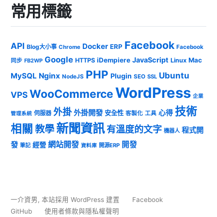
常用標籤
Facebook
API
Docker
ERP
Blog大小事
Chrome
Facebook
Google
JavaScript
iDempiere
Mac
HTTPS
Linux
同步
FB2WP
PHP
Ubuntu
MySQL
Nginx
Plugin
NodeJS
SEO
SSL
WordPress
WooCommerce
VPS
企業
技術
外掛
外掛開發
心得
安全性
伺服器
客製化
工具
管理系統
新聞資訊
相關
教學
有溫度的文字
程式開
機器人
發
網站開發
開發
經營
筆記
開源ERP
資料庫
一介資男
,
本站採用 WordPress 建置
Facebook
GitHub
使用者條款與隱私權聲明