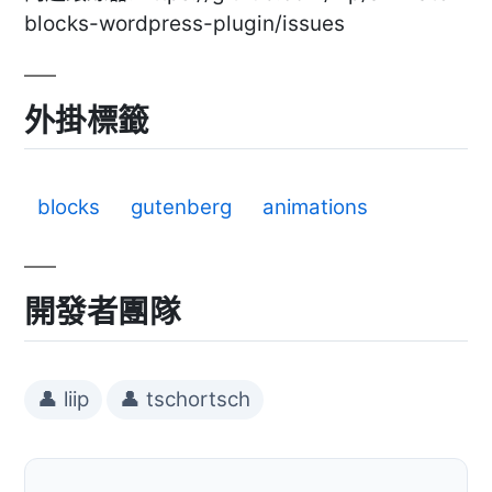
blocks-wordpress-plugin/issues
外掛標籤
blocks
gutenberg
animations
開發者團隊
👤 liip
👤 tschortsch