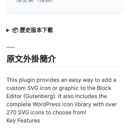
📦 歷史版本下載
原文外掛簡介
This plugin provides an easy way to add a
custom SVG icon or graphic to the Block
Editor (Gutenberg). It also includes the
complete WordPress icon library with over
270 SVG icons to choose from!
Key Features