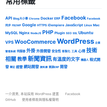
常用標籤
Facebook
API
Docker
ERP
Blog大小事
Chrome
Facebook
Google
JavaScript
iDempiere
Mac
HTTPS
Linux
同步
FB2WP
PHP
Ubuntu
MySQL
Nginx
Plugin
NodeJS
SEO
SSL
WordPress
WooCommerce
VPS
企業
技術
外掛
外掛開發
心得
安全性
伺服器
客製化
工具
管理系統
新聞資訊
相關
教學
有溫度的文字
程式開
機器人
發
網站開發
開發
經營
筆記
開源ERP
資料庫
一介資男
,
本站採用 WordPress 建置
Facebook
GitHub
使用者條款與隱私權聲明