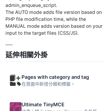
admin_enqueue_script.
The AUTO mode adds file version based on
PHP file modification time, while the
MANUAL mode adds version based on your
input to the target files (CSS/JS).
延伸相關外掛
Pages with category and tag
在頁面中新增分類和標籤。
Ultimate TinyMCE