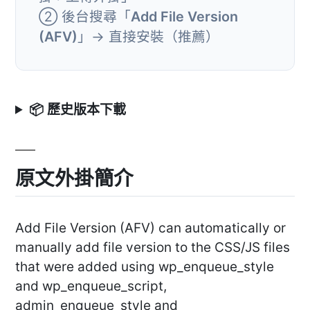
② 後台搜尋「
Add File Version
(AFV)
」→ 直接安裝（推薦）
📦 歷史版本下載
原文外掛簡介
Add File Version (AFV) can automatically or
manually add file version to the CSS/JS files
that were added using wp_enqueue_style
and wp_enqueue_script,
admin_enqueue_style and