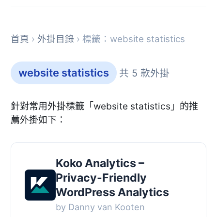
首頁
›
外掛目錄
› 標籤：website statistics
website statistics
共 5 款外掛
針對常用外掛標籤「website statistics」的推
薦外掛如下：
Koko Analytics –
Privacy-Friendly
WordPress Analytics
by Danny van Kooten