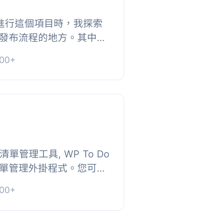
r
在進行這個項目時，我探索
發布流程的地方。其中一
down Comment區
00+
utenberg之...
辦清單管理工具, WP To Do
單管理外掛程式。您可以
的工具輕鬆管理所有待辦
00+
待辦清單...