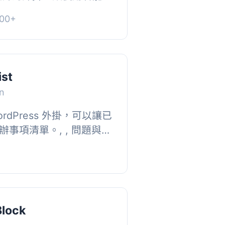
創建待辦事項清單，並追
00+
端和後端顯示，...
ist
n
rdPress 外掛，可以讓已
事項清單。, , 問題與答
Block