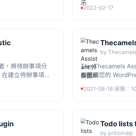
, 待辦事項可以擁
單。, 免費功能, –
2022-02-17
...
頁面和屬性中新增 Tod
tic
Thecamels
by Thecamel
者，將待辦事項分
The Thecamels 
, 在建立待辦事項
和照顧您的 WordP
「@」符號提及內部
的清單，列出了您需
2021-08-18
·
安裝：1
事。,...
的網站正常運作。, 這
ugin
Todo lists
by pritomdip