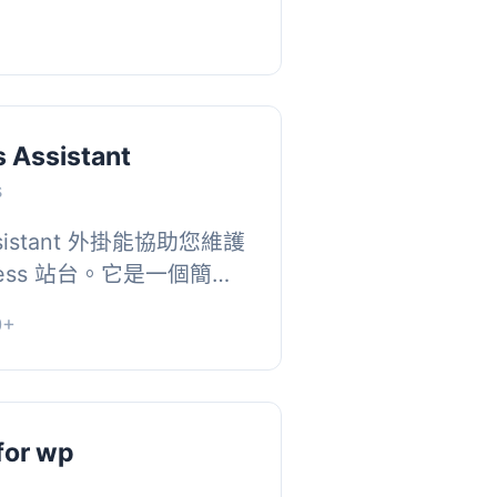
 文章類型中新增 – 在文章、
o 自訂...
 Assistant
s
Assistant 外掛能協助您維護
ress 站台。它是一個簡單
要採取的步驟，以確保您
0+
個外掛包...
 for wp