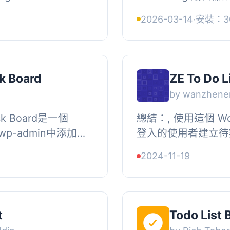
ctly into the
在文章和頁面中輕鬆
2026-03-14
·
安裝：3
rd., It allows...
蹤進度。此外掛支援前
sk Board
ZE To Do L
by wanzhene
ask Board是一個
總結：, 使用這個 Wo
wp-admin中添加一
登入的使用者建立待辦
，讓您可以管理網站上
案：, <ul>, <li>問題：這個 WordPress 外掛
2024-11-19
.
的主要功...
t
Todo List 