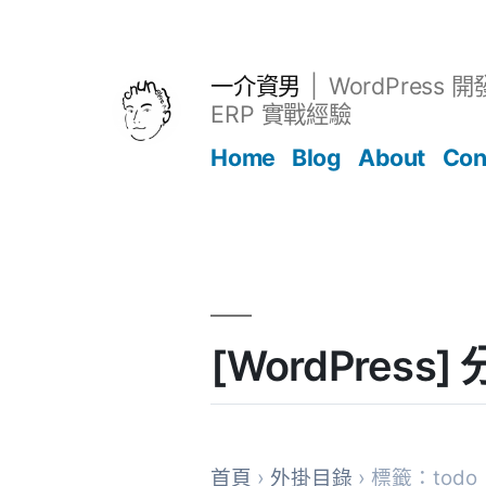
跳
至
主
一介資男
WordPress 
要
ERP 實戰經驗
內
Home
Blog
About
Con
容
文章
[WordPres
首頁
›
外掛目錄
› 標籤：todo