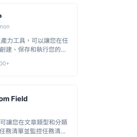
P
gnon
一個生產力工具，可以讓您在任
安裝中創建、保存和執行您的標
待辦事項清單。通過按照
00+
最大限度...
om Field
ield 可讓您在文章類型和分類
任務清單並監控任務清