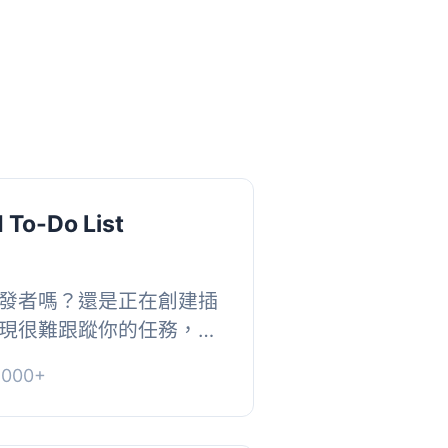
 To-Do List
發者嗎？還是正在創建插
現很難跟蹤你的任務，或
 在 WordPress 網站
000+
從主要...