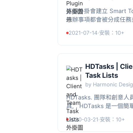
這個外掛會建立 Smart 
待辦事項都會被分成任務
任務都會有計時器。 , 建立了
2021-07-14
·
安裝：10+
Smart ToDo 文章類型的分
HDTasks | Cli
Task Lists
by Harmonic Desi
HDTasks. 團隊和創
具, , HDTasks 是
管理器，適用於創意人員
2020-03-21
·
安裝：10+
地創建無限數量的專案，並