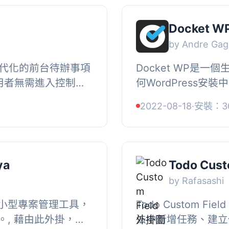
Docket W
by Andre Ga
、現代化的前台待辦事項
Docket WP是
 使用者無需進入控制台
何WordPress
有資料皆為私人內
準操作程序和簡單的
2022-08-18
·
安裝：3
設定與...
標準程序工作，您可以
ya
Todo Cust
by Rafasashi
小型專案管理工具，
Todo Custom F
, 藉由此外掛，任
法中新增任務、建立