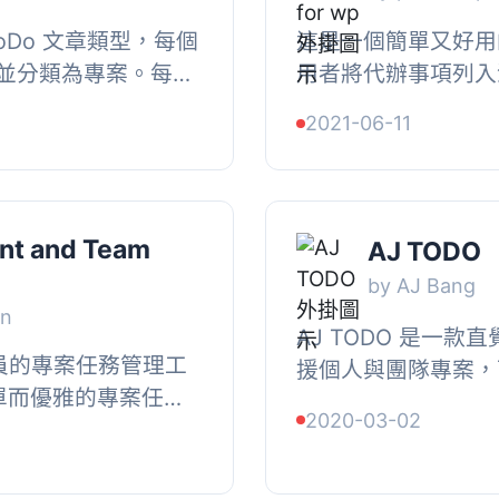
ToDo 文章類型，每個
這是一個簡單又好用
並分類為專案。每個
用者將代辦事項列入
 Projects 作為
成時更新。管理員可
2021-06-11
類...
工具，也可以透過簡碼
ent and Team
AJ TODO
by AJ Bang
gn
AJ TODO 是一
意人員的專案任務管理工
援個人與團隊專案，
一個簡單而優雅的專案任務
板與報表功能，協助
2020-03-02
和團隊。您可以輕鬆
管理工作進度。, , 【
與客...