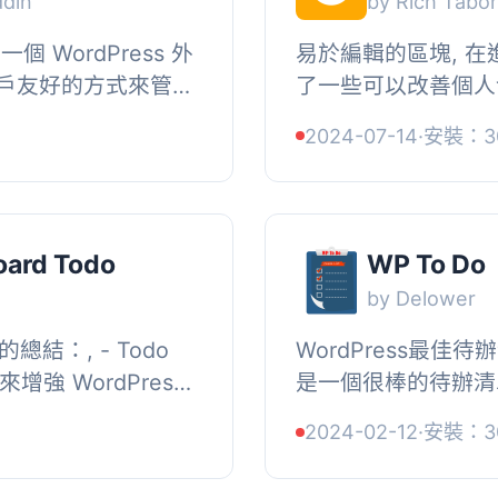
ddin
by Rich Tabo
是一個 WordPress 外
易於編輯的區塊, 
戶友好的方式來管理
了一些可以改善個人
網站的帳戶中創建、
個地方是使用我的Mark
2024-07-14
·
安裝：3
...
塊，將編輯者的評論帶入G
oard Todo
WP To Do
by Delower
掛的總結：, - Todo
WordPress最佳待
增強 WordPress
是一個很棒的待辦清
具。, - 這個外掛
使用這個完整且正確
2024-02-12
·
安裝：3
...
清單！它免費提供優質