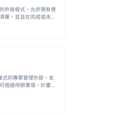
的外掛程式，允許現有使
清單，並且在完成或未完
以將代辦事項表單設為小
嵌入。...
款直覺式的專案管理外掛，支
可透過待辦事項、計畫看
使用者有效分類、追蹤並
主要功能...