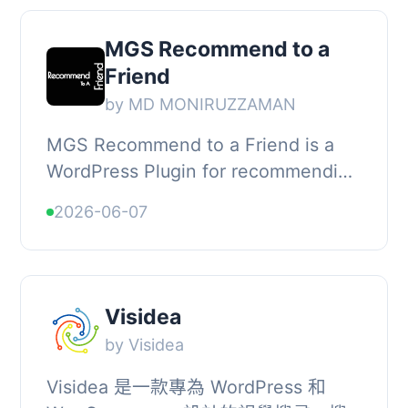
MGS Recommend to a
Friend
by MD MONIRUZZAMAN
MGS Recommend to a Friend is a
WordPress Plugin for recommending
any link/URL to a friend., Easily add
2026-06-07
a recommendation form with a
floating modal....
Visidea
by Visidea
Visidea 是一款專為 WordPress 和