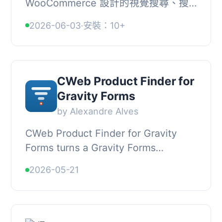
WooCommerce 設計的視覺搜尋、搜
尋列及產品推薦外掛，能透過 AI 技術
2026-06-03
·
安裝：10+
提升轉換率，提供顧客更流暢的購物體
驗。, , 【主要功...
CWeb Product Finder for
Gravity Forms
by Alexandre Alves
CWeb Product Finder for Gravity
Forms turns a Gravity Forms
questionnaire into a product picker.
2026-05-21
At the end of the form, the plugin
scores each of ...