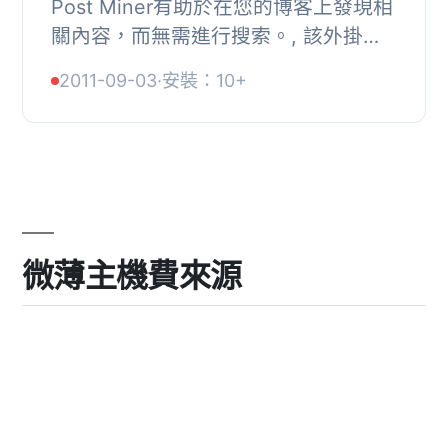
Post Miner有助於在您的博客上發現相
關內容，而無需進行搜索。, 該外掛使
用歐幾里得距離和集體智慧*（CI將在
2011-09-03
·
安裝：10+
版本1.1.x中提供）, 以提供良好的匹配和
更好的用...
微薄主機費來源