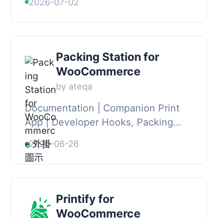
2026-07-02
plugin you can connect your
WooCommerce store...
Packing Station for
WooCommerce
by ateqa
Documentation | Companion Print
App | Developer Hooks, Packing
Station for WooCommerce is
2026-06-26
designed for WooCommerce stores
that need to process and ...
Printify for
WooCommerce