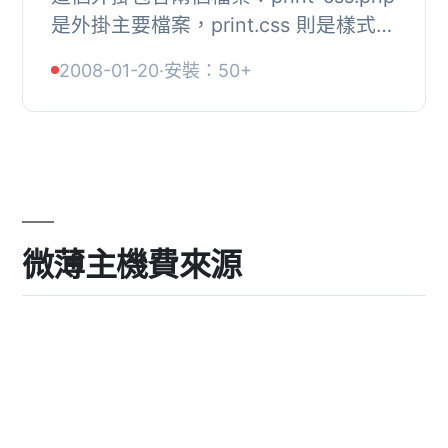
是外掛主要檔案，print.css 則是樣式表
的範例。, 如果你的佈景主題使用
2008-01-20
·
安裝：50+
wp_head() 函數/掛勾，外掛會在主題
標頭中加入...
微薄主機費來源