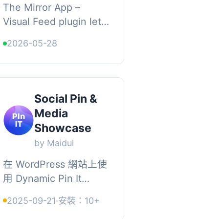
The Mirror App –
Visual Feed plugin lets
you display Pinterest
2026-05-28
content on your
WordPress website in
a clean, customizable
feed., Connect your
Social Pin &
Pinte...
Media
Showcase
by Maidul
在 WordPress 網站上使
用 Dynamic Pin It
Button On Image
2025-09-21
·
安裝：10+
Hover 外掛，讓使用者