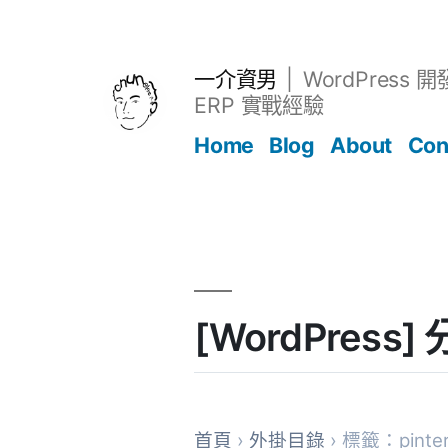
跳
至
主
一介資男
WordPress 
要
ERP 實戰經驗
內
Home
Blog
About
Con
容
文章
[WordPress
首頁
›
外掛目錄
› 標籤：pinter