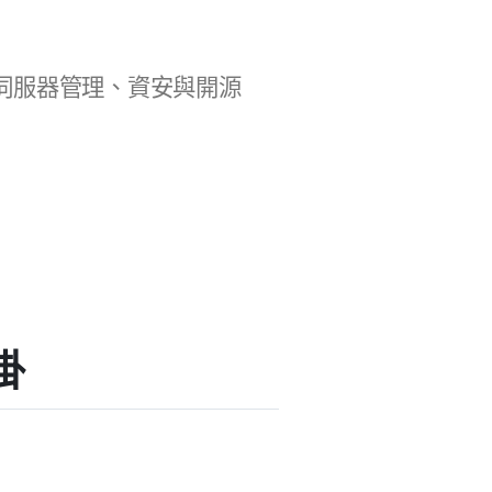
b 開發、伺服器管理、資安與開源
掛