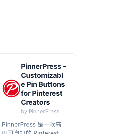
PinnerPress –
Customizabl
e Pin Buttons
for Pinterest
Creators
by PinnerPress
PinnerPress 是一款高
度可自訂的 Pinterest 外