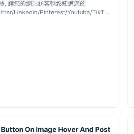
絲, 讓您的網站訪客輕鬆知道您的
tter/Linkedin/Pinterest/Youtube/TikTok
ia -Fol...
It Button On Image Hover And Post