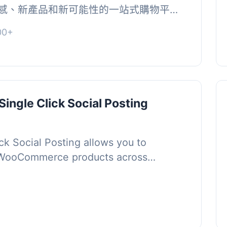
感、新產品和新可能性的一站式購物平
擎，引...
00+
 Single Click Social Posting
ick Social Posting allows you to
r WooCommerce products across
tforms with j...