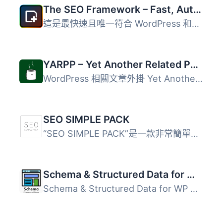
The SEO Framework – Fast, Automated, Effortless.
這是最快速且唯一符合 WordPress 和搜尋引擎規定的 SEO 外掛...
YARPP – Yet Another Related Posts Plugin
WordPress 相關文章外掛 Yet Another Related Posts Plugin (...
SEO SIMPLE PACK
“SEO SIMPLE PACK”是一款非常簡單的SEO外掛程式...
Schema & Structured Data for WP & AMP
Schema & Structured Data for WP & AMP 外掛根據 Sc...