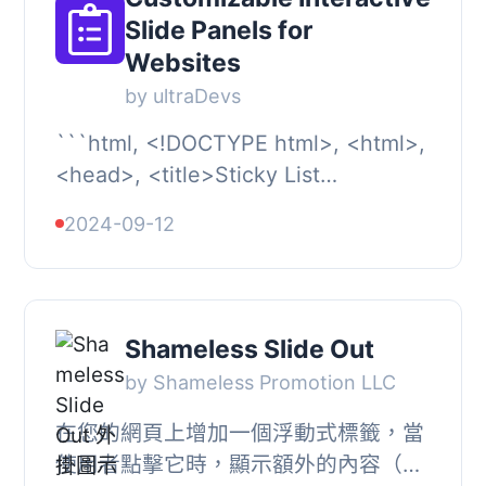
Slide Panels for
Websites
by ultraDevs
```html, <!DOCTYPE html>, <html>,
<head>, <title>Sticky List
WordPress Plugin</title>, </head>,
2024-09-12
<body>...
Shameless Slide Out
by Shameless Promotion LLC
在您的網頁上增加一個浮動式標籤，當
使用者點擊它時，顯示額外的內容（例