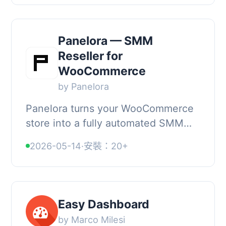
templates or ...
Panelora — SMM
Reseller for
WooCommerce
by Panelora
Panelora turns your WooCommerce
store into a fully automated SMM
(Social Media Marketing) reseller
2026-05-14
·
安裝：20+
panel. Connect upstream SMM
providers via the in...
Easy Dashboard
by Marco Milesi