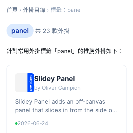
首頁
›
外掛目錄
› 標籤：panel
panel
共 23 款外掛
針對常用外掛標籤「panel」的推薦外掛如下：
Slidey Panel
by Oliver Campion
Slidey Panel adds an off-canvas
panel that slides in from the side of
your site and opens from a block
2026-06-24
button placed in your content,