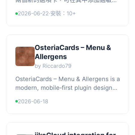
和營養信息，以便在產品商店中使用。,
2026-06-22
·
安裝：10+
它是Rasmus Jürs插件的分支。, 開發
人員, 連結, ,...
OsteriaCards – Menu &
Allergens
by Riccardo79
OsteriaCards – Menu & Allergens is a
modern, mobile‑first plugin designed
for restaurants, trattorias, cafés, and
2026-06-18
bistros that want to present thei...