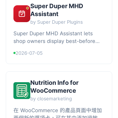
Super Duper MHD
Assistant
by Super Duper Plugins
Super Duper MHD Assistant lets
shop owners display best-before
dates (“MHD” =
2026-07-05
Mindesthaltbarkeitsdatum) on their
WooCommerce products. It is
especi...
Nutrition Info for
WooCommerce
by closemarketing
在 WooCommerce 的產品頁面中增加
兩個新的選項卡，可在其中添加過敏原