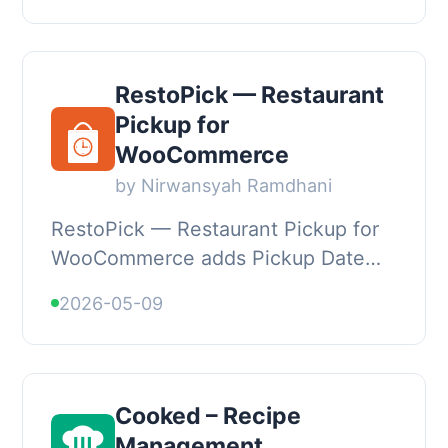
拓了美國...
RestoPick — Restaurant
Pickup for
WooCommerce
by Nirwansyah Ramdhani
RestoPick — Restaurant Pickup for
WooCommerce adds Pickup Date
and Pickup Time fields to the
2026-05-09
WooCommerce checkout page, with
full control over week...
Cooked – Recipe
Management