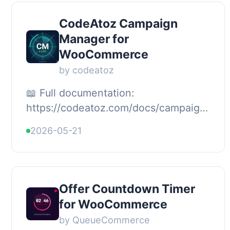
CodeAtoz Campaign
Manager for
WooCommerce
by codeatoz
📖 Full documentation:
https://codeatoz.com/docs/campaign-
manager-pro/, CodeAtoz Campaign
2026-05-21
Manager for WooCommerce is a
lightweight WooCommerce plug...
Offer Countdown Timer
for WooCommerce
by QueueCommerce