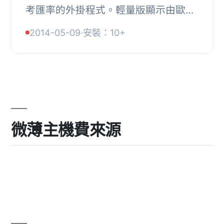
考匯率的外掛程式。輕量版顯示由歐洲
央行提供的完整貨幣清單：, 美元、日
2014-05-09
·
安裝：10+
幣、保加利亞列弗、捷克克朗、丹麥克
朗、英鎊、...
微薄主機費來源