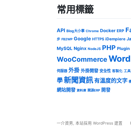
常用標籤
F
API
Docker
ERP
Blog大小事
Chrome
Google
J
iDempiere
HTTPS
步
FB2WP
PHP
MySQL
Nginx
Plugin
NodeJS
Word
WooCommerce
外掛
外掛開發
安全性
伺服器
客製化
工具
新聞資訊
學
有溫度的文字
網站開發
開發
開源ERP
資料庫
一介資男
,
本站採用 WordPress 建置