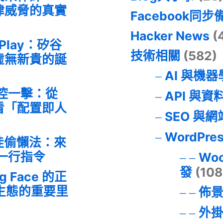
律威脅的真實
Facebook同步
Hacker News
(
 Play：矽谷
技術相關
(582)
虛無新貴的誕
AI 與機
失控一擊：從
API 與資
事件看「配置即人
SEO 與
WordPre
最佳偷懶法：來
的一行指令
Wo
發
(108
ng Face 的正
I 生態的重要里
佈
外