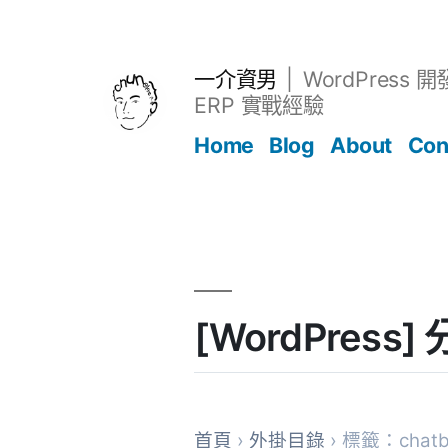
跳
至
主
一介資男
WordPress 
要
ERP 實戰經驗
內
Home
Blog
About
Con
容
文章
[WordPress
首頁
›
外掛目錄
› 標籤：chatbo