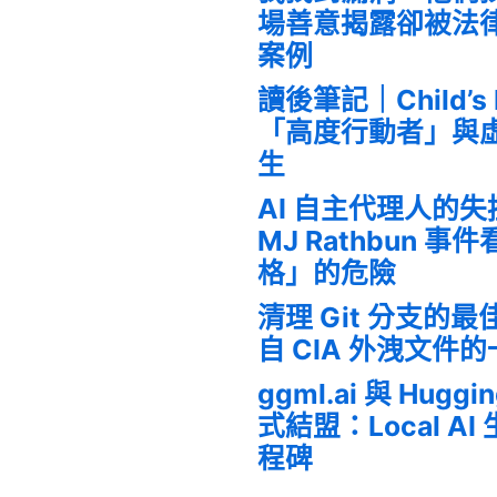
場善意揭露卻被法
案例
讀後筆記｜Child’s
「高度行動者」與
生
AI 自主代理人的
MJ Rathbun 
格」的危險
清理 Git 分支的
自 CIA 外洩文件
ggml.ai 與 Huggi
式結盟：Local A
程碑