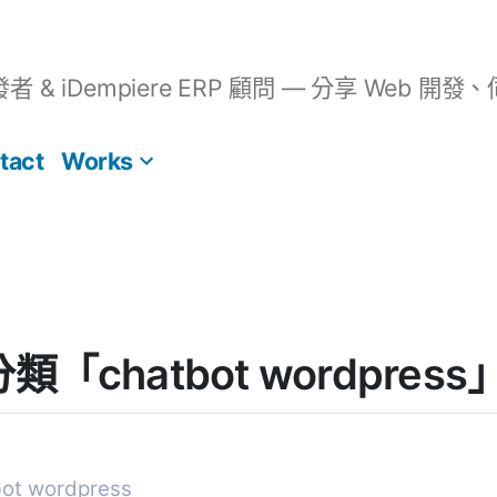
開發者 & iDempiere ERP 顧問 — 分享 We
tact
Works
] 分類「chatbot wordpr
t wordpress