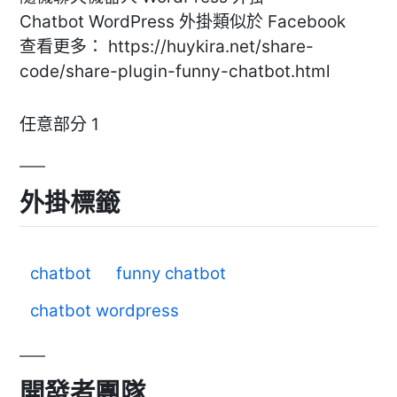
Chatbot WordPress 外掛類似於 Facebook
查看更多： https://huykira.net/share-
code/share-plugin-funny-chatbot.html
任意部分 1
外掛標籤
chatbot
funny chatbot
chatbot wordpress
開發者團隊