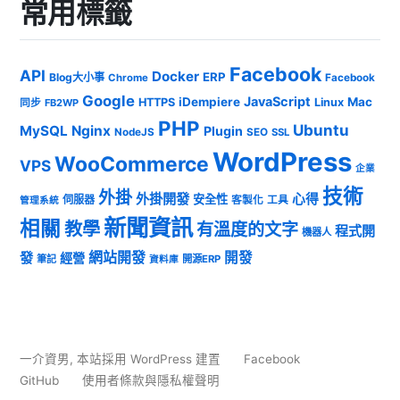
常用標籤
Facebook
API
Docker
ERP
Blog大小事
Chrome
Facebook
Google
JavaScript
iDempiere
Mac
HTTPS
Linux
同步
FB2WP
PHP
Ubuntu
MySQL
Nginx
Plugin
NodeJS
SEO
SSL
WordPress
WooCommerce
VPS
企業
技術
外掛
外掛開發
心得
安全性
伺服器
客製化
工具
管理系統
新聞資訊
相關
教學
有溫度的文字
程式開
機器人
發
網站開發
開發
經營
筆記
開源ERP
資料庫
一介資男
,
本站採用 WordPress 建置
Facebook
GitHub
使用者條款與隱私權聲明