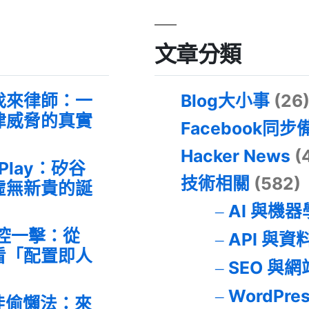
文章分類
找來律師：一
Blog大小事
(26
律威脅的真實
Facebook同步
Hacker News
(
 Play：矽谷
技術相關
(582)
虛無新貴的誕
AI 與機
失控一擊：從
API 與資
事件看「配置即人
SEO 與
WordPre
最佳偷懶法：來