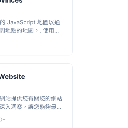
ovinces
 JavaScript 地圖以通
問地點的地圖。, 使用
nces] 顯示您的地圖。, 您也可
本，並...
 Website
網站提供您有關您的網站
深入洞察，讓您能夠最佳
在線體驗。由 Piwik 提
0+
服器上...