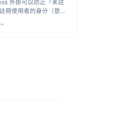
ress 外掛可以防止「未註
註冊使用者的身分（登錄
）。它讓匿名使用者選擇
0+
分。, ...