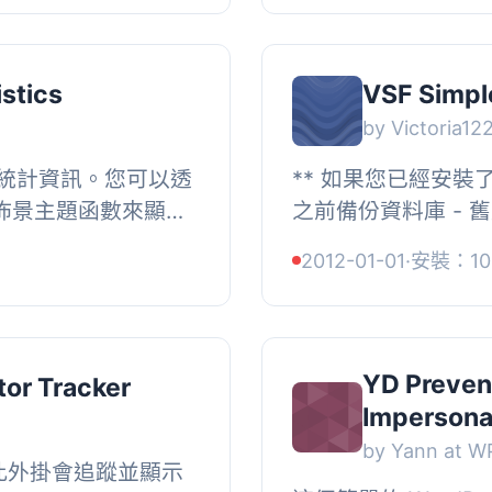
stics
VSF Simpl
by Victoria12
統計資訊。您可以透
** 如果您已經安
的佈景主題函數來顯示
之前備份資料庫 -
31 個強大的輸出類型
下載 **, 簡單區
2012-01-01
·
安裝：10
..
際上是一個軟件防火牆
YD Preve
itor Tracker
Impersona
by Yann at 
此外掛會追蹤並顯示