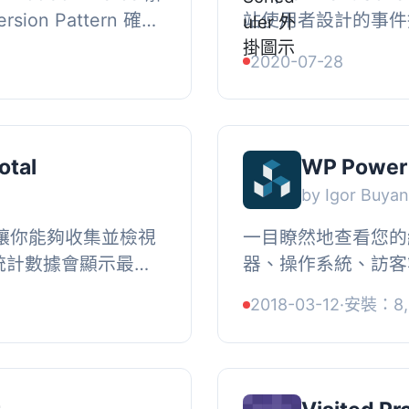
ion Pattern 確保
站使用者設計的事件
book、Google、
形式呈現。, 這個
2020-07-28
以及您...
曆。, 這個外掛提供以
otal
WP Power 
by Igor Buya
l 外掛讓你能夠收集並檢視
一目瞭然地查看您的
統計數據會顯示最常
器、操作系統、訪客
IP 地址、網頁瀏覽
置，以微調追踪。安
2018-03-12
·
安裝：8,
..
開始運行！, 這個輕量