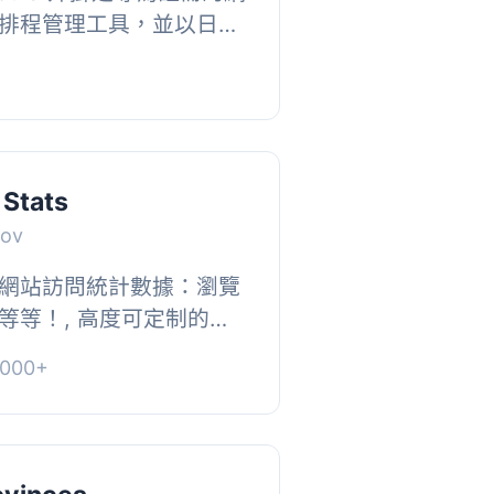
排程管理工具，並以日曆
外掛的關鍵控制是事件日
下主要優...
Stats
nov
網站訪問統計數據：瀏覽
等等！, 高度可定制的設
裝只需一點點點擊，即可
000+
級的外...