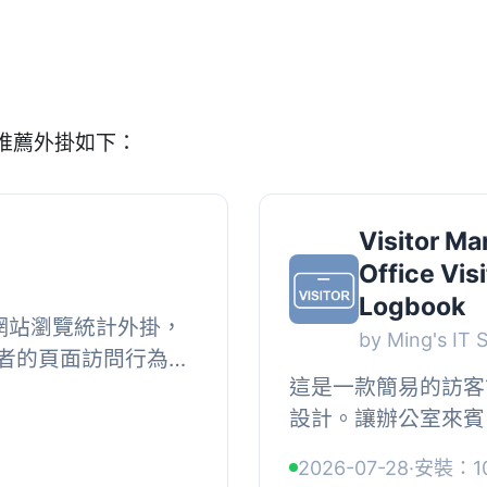
的推薦外掛如下：
Visitor M
Office Vis
Logbook
量級網站瀏覽統計外掛，
by Ming's IT 
者的頁面訪問行為，
這是一款簡易的訪客
，同時可過濾搜尋引
設計。讓辦公室來賓
...
客戶能夠透過平板或
2026-07-28
·
安裝：1
出，提供訪客記錄、搜