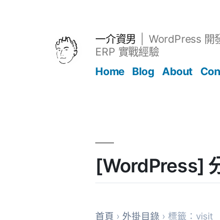
跳
至
主
一介資男
WordPress 
要
ERP 實戰經驗
內
Home
Blog
About
Con
容
文章
[WordPress
首頁
›
外掛目錄
› 標籤：visit