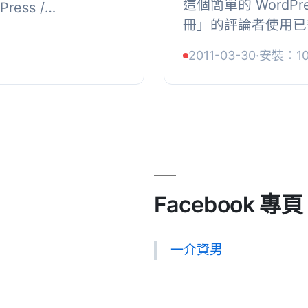
這個簡單的 WordP
Press /
冊」的評論者使用已
中您的個人檔案或其他個人
名稱或電子郵件地址
中重要的「社交...
2011-03-30
·
安裝：1
登錄、註冊或選擇其他身
Facebook 專頁
一介資男