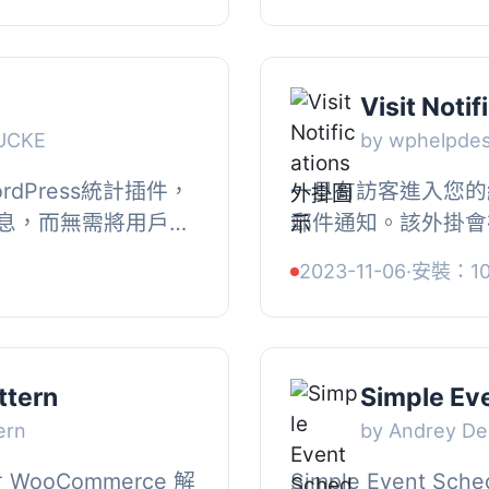
Visit Notif
UCKE
by wphelpde
WordPress統計插件，
一旦有訪客進入您的
息，而無需將用戶數
郵件通知。該外掛會
以知道有多少人訪問
向您提供用戶的基本
2023-11-06
·
安裝：1
們來...
端代理、HTTP引用來
ttern
Simple Ev
ern
by Andrey De
針對 WooCommerce 解
Simple Event 