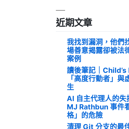
近期文章
我找到漏洞，他們
場善意揭露卻被法
案例
讀後筆記｜Child’s
「高度行動者」與
生
AI 自主代理人的
MJ Rathbun 
格」的危險
清理 Git 分支的