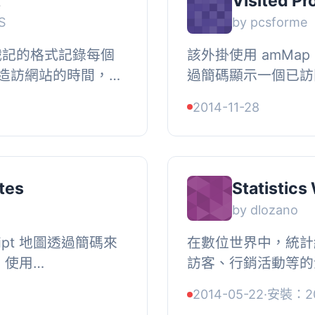
t
Visited Pr
S
by pcsforme
戳記的格式記錄每個
該外掛使用 amMap 的
造訪網站的時間，記
過簡碼顯示一個已訪
板的使用者清單表
[visited_provi
2014-11-28
些實用...
以使用以下字段添加文
tes
Statistics
by dlozano
cript 地圖透過簡碼來
在數位世界中，統計
 使用
訪客、行銷活動等的
來顯示你的地圖。, 你也可以
化您的策略和您訪客的
2014-05-22
·
安裝：2
：, {num...
供動力。無需在您的伺