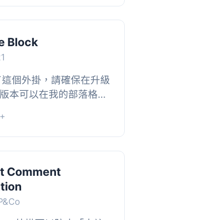
e Block
21
裝了這個外掛，請確保在升級
 舊版本可以在我的部落格中
塊真的做到了它所說的。它實
+
。在...
nt Comment
tion
WP&Co