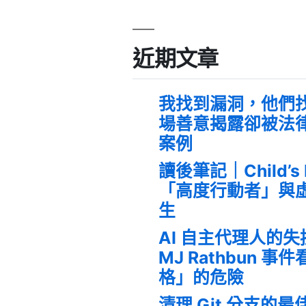
近期文章
我找到漏洞，他們
場善意揭露卻被法
案例
讀後筆記｜Child’s
「高度行動者」與
生
AI 自主代理人的
MJ Rathbun 
格」的危險
清理 Git 分支的