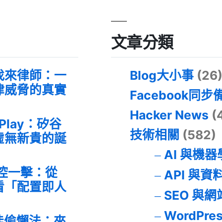
文章分類
找來律師：一
Blog大小事
(26
律威脅的真實
Facebook同步
Hacker News
(
 Play：矽谷
技術相關
(582)
虛無新貴的誕
AI 與機
失控一擊：從
API 與資
事件看「配置即人
SEO 與
WordPre
最佳偷懶法：來