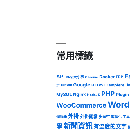
常用標籤
F
API
Docker
ERP
Blog大小事
Chrome
Google
J
iDempiere
HTTPS
步
FB2WP
PHP
MySQL
Nginx
Plugin
NodeJS
Word
WooCommerce
外掛
外掛開發
安全性
伺服器
客製化
工具
新聞資訊
學
有溫度的文字