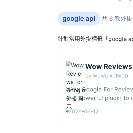
google api
共 6 款外掛
針對常用外掛標籤「google 
Wow Reviews 
by wowpixelweb
Wow Google For Review 
and powerful plugin to 
Reviews directly on yo
2026-06-12
website., It uses the late