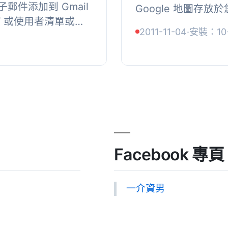
郵件添加到 Gmail
Google 地圖存
V 或使用者清單或手
地圖，最大限度地減少使
2011-11-04
·
安裝：10
郵件。, 您需要從
的請求，並且減少當 Go
鑰...
Facebook 專頁
一介資男