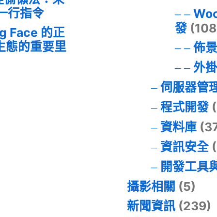
的一行指令
Wo
發
(108
ng Face 的正
I 生態的重要里
佈
外
伺服器管
程式開發
(
資料庫
(3
資訊安全
(
開發工具
攝影相關
(5)
新聞資訊
(239)