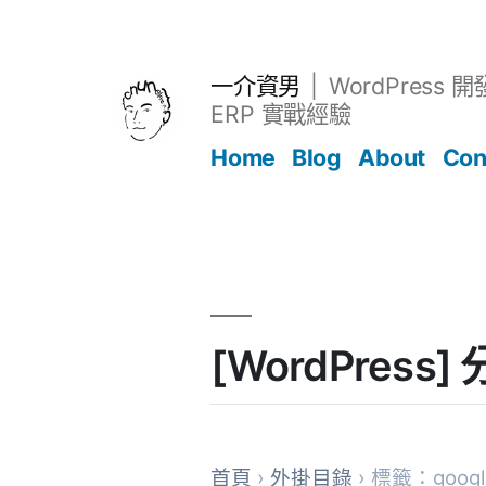
跳
至
主
一介資男
WordPress 
要
ERP 實戰經驗
內
Home
Blog
About
Con
容
文章
[WordPress
首頁
›
外掛目錄
› 標籤：google