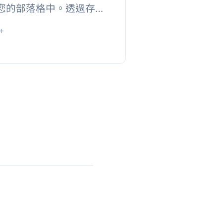
放於您的部落格中。透過存放
用 Google 地圖 API
+
ogle 服...