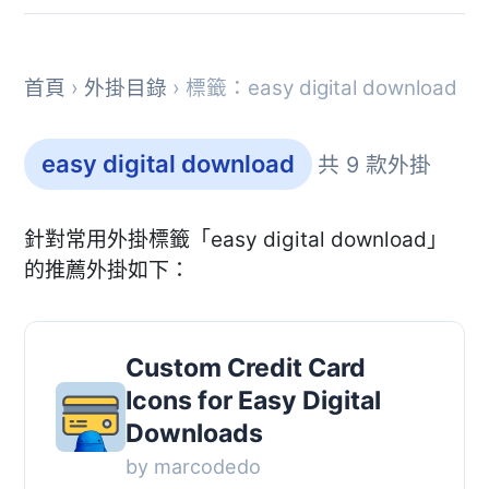
首頁
›
外掛目錄
› 標籤：easy digital download
easy digital download
共 9 款外掛
針對常用外掛標籤「easy digital download」
的推薦外掛如下：
Custom Credit Card
Icons for Easy Digital
Downloads
by marcodedo