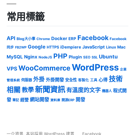
常用標籤
Facebook
API
Docker
ERP
Blog大小事
Chrome
Facebook
Google
JavaScript
iDempiere
Mac
HTTPS
Linux
同步
FB2WP
PHP
Ubuntu
MySQL
Nginx
Plugin
NodeJS
SEO
SSL
WordPress
WooCommerce
VPS
企業
技術
外掛
外掛開發
心得
安全性
伺服器
客製化
工具
管理系統
新聞資訊
相關
教學
有溫度的文字
程式開
機器人
發
網站開發
開發
經營
筆記
開源ERP
資料庫
一介資男
,
本站採用 WordPress 建置
Facebook