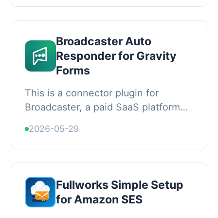
可生成...
Broadcaster Auto
Responder for Gravity
Forms
This is a connector plugin for
Broadcaster, a paid SaaS platform
for business WhatsApp
2026-05-29
management. It is not a free
WhatsApp integration; it requir...
Fullworks Simple Setup
for Amazon SES