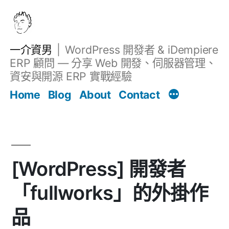
跳
至
主
一介資男
WordPress 開發者 & iDempiere
要
ERP 顧問 — 分享 Web 開發、伺服器管理、
內
資安與開源 ERP 實戰經驗
Filter
容
文章
Home
Blog
About
Contact
[WordPress] 開發者
「fullworks」的外掛作
品