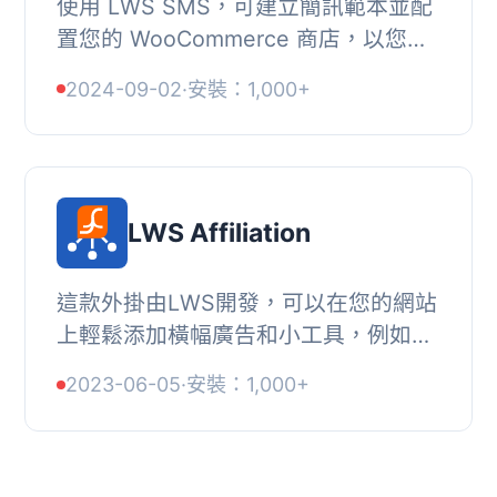
使用 LWS SMS，可建立簡訊範本並配
置您的 WooCommerce 商店，以您想
要的時間發送簡訊給客戶！此外掛程式
2024-09-02
·
安裝：1,000+
由LWS提供的簡訊 API 驅動。此外掛程
式需要 LWS 點數...
LWS Affiliation
這款外掛由LWS開發，可以在您的網站
上輕鬆添加橫幅廣告和小工具，例如域
名可用性搜尋或我們的虛擬主機計劃摘
2023-06-05
·
安裝：1,000+
要表。, 享受我們的聯盟計劃，賺錢！,
主要特點, ...