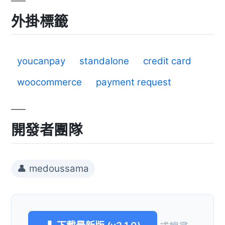
外掛標籤
youcanpay
standalone
credit card
woocommerce
payment request
開發者團隊
👤 medoussama