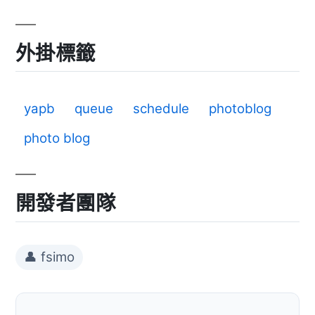
外掛標籤
yapb
queue
schedule
photoblog
photo blog
開發者團隊
👤 fsimo