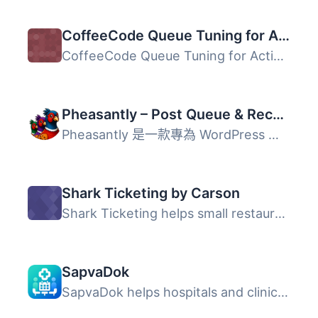
CoffeeCode Queue Tuning for Action Scheduler
CoffeeCode Queue Tuning for Action Scheduler 外掛旨在優化...
Pheasantly – Post Queue & Recurring Publishing Schedule
Pheasantly 是一款專為 WordPress 設計的外掛，能將發佈排程...
Shark Ticketing by Carson
Shark Ticketing helps small restaurants and service teams...
SapvaDok
SapvaDok helps hospitals and clinics manage doctors, prac...