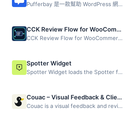
Pufferbay 是一款幫助 WordPress 網站擁有者收集產品想法的外...
CCK Review Flow for WooCommerce
CCK Review Flow for WooCommerce helps store owners collec...
Spotter Widget
Spotter Widget loads the Spotter feedback script on your ...
Couac – Visual Feedback & Client Reviews
Couac is a visual feedback and review tool for agencies a...