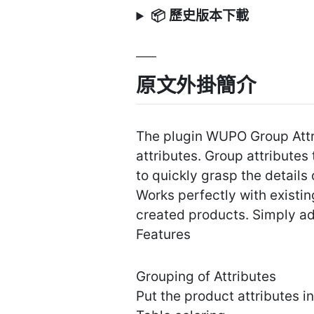
📦 歷史版本下載
原文外掛簡介
The plugin WUPO Group Attri
attributes. Group attributes
to quickly grasp the details 
Works perfectly with existin
created products. Simply add
Features
Grouping of Attributes
Put the product attributes i