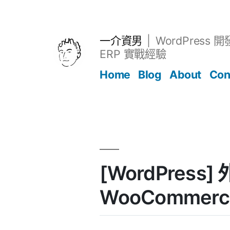
跳
至
主
一介資男
WordPress 
要
ERP 實戰經驗
內
Home
Blog
About
Con
容
文章
[WordPress] 
WooCommerc