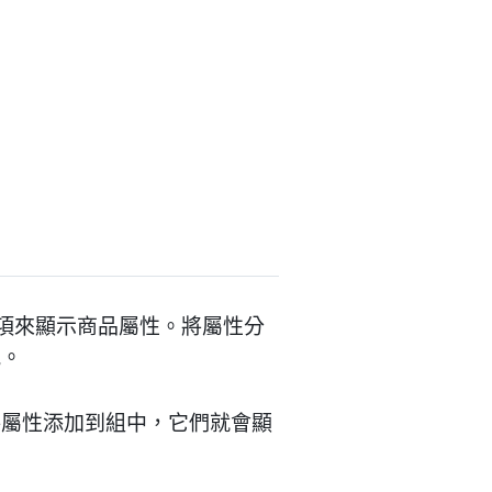
了額外的選項來顯示商品屬性。將屬性分
訊。
將屬性添加到組中，它們就會顯