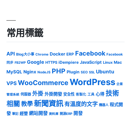
常用標籤
Facebook
API
Docker
ERP
Blog大小事
Chrome
Facebook
Google
JavaScript
iDempiere
Mac
HTTPS
Linux
同步
FB2WP
PHP
Ubuntu
MySQL
Nginx
Plugin
NodeJS
SEO
SSL
WordPress
WooCommerce
VPS
企業
技術
外掛
外掛開發
心得
安全性
伺服器
客製化
工具
管理系統
新聞資訊
相關
教學
有溫度的文字
程式開
機器人
發
網站開發
開發
經營
筆記
開源ERP
資料庫