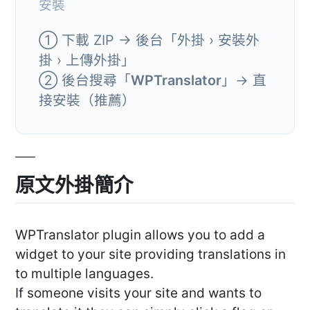
安裝
① 下載 ZIP → 後台「外掛 › 安裝外
掛 › 上傳外掛」
② 後台搜尋「
WPTranslator
」→ 直
接安裝（推薦）
原文外掛簡介
WPTranslator plugin allows you to add a
widget to your site providing translations in
to multiple languages.
If someone visits your site and wants to