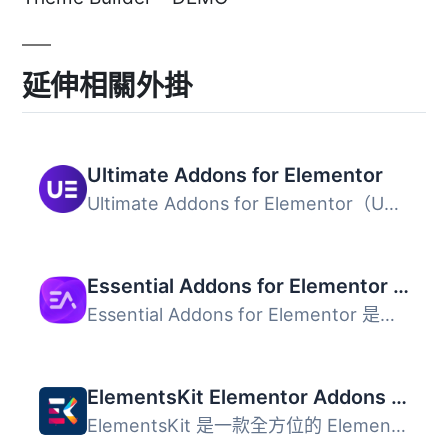
延伸相關外掛
Ultimate Addons for Elementor
Ultimate Addons for Elementor（UAE）是一款輕量且功能強大...
Essential Addons for Elementor – Popular Elementor Templates & Widgets
Essential Addons for Elementor 是一款強大的外掛，提供超過...
ElementsKit Elementor Addons – Advanced Widgets & Templates Addons for Elementor
ElementsKit 是一款全方位的 Elementor 外掛，提供超過 110 ...