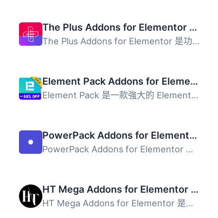
The Plus Addons for Elementor – Addons for Elementor, Page Templates, Widgets, Mega Menu, WooCommerce
The Plus Addons for Elementor 是功能強大的 Elementor 擴充...
Element Pack Addons for Elementor – Elementor Widgets, Elementor Templates, Elementor Addons
Element Pack 是一款強大的 Elementor 外掛，提供超過 300 種...
PowerPack Addons for Elementor (Free Widgets, Extensions and Templates)
PowerPack Addons for Elementor 提供一系列創意小工具、強大...
HT Mega Addons for Elementor – Elementor Widgets & Template Builder
HT Mega Addons for Elementor 是一款強大的 Elementor 外掛...