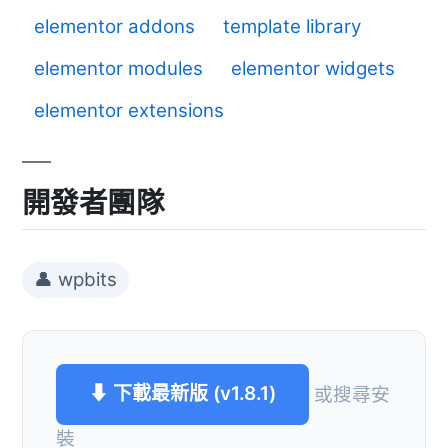
elementor addons
template library
elementor modules
elementor widgets
elementor extensions
開發者團隊
👤 wpbits
⬇ 下載最新版 (v1.8.1)
或搜尋安
裝