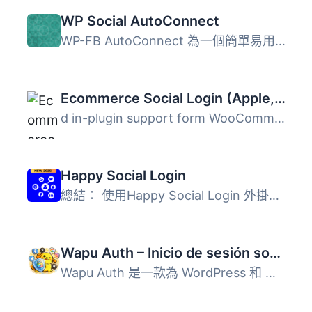
WP Social AutoConnect
WP-FB AutoConnect 為一個簡單易用的小工具，可以讓讀者使用...
Ecommerce Social Login (Apple, Kakao, Line)
d in-plugin support form WooCommerce Social Login 可以...
Happy Social Login
總結： 使用Happy Social Login 外掛讓使用者可以透過其喜愛...
Wapu Auth – Inicio de sesión social para WordPress y WooCommerce
Wapu Auth 是一款為 WordPress 和 WooCommerce 提供 Google ...