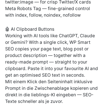
twitter:image — for crisp Twitter/X cards
Meta Robots Tag — fine-grained control
with index, follow, noindex, nofollow
🤖 AI Clipboard Buttons
Working with AI tools like ChatGPT, Claude
or Gemini? With a single click, WP Smart
SEO copies your page text, blog post or
product description — together with a
ready-made prompt — straight to your
clipboard. Paste it into your favourite AI and
get an optimised SEO text in seconds.
Mit einem Klick den Seiteninhalt inklusive
Prompt in die Zwischenablage kopieren und
direkt in die lieblings-KI eingeben — SEO-
Texte schneller als je zuvor.