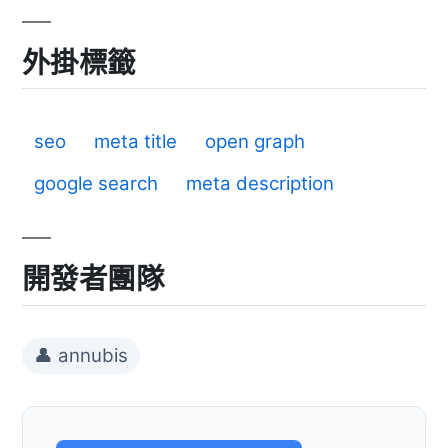
外掛標籤
seo
meta title
open graph
google search
meta description
開發者團隊
👤 annubis