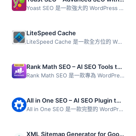
Yoast SEO 是一款強大的 WordPress 外掛，提供即時 SEO 指導...
LiteSpeed Cache
LiteSpeed Cache 是一款全方位的 WordPress 網站加速外掛，提...
Rank Math SEO – AI SEO Tools to Dominate SEO Rankings
Rank Math SEO 是一款專為 WordPress 設計的 AI SEO 外掛，幫...
All in One SEO – AI SEO Plugin to Boost SEO Rankings & Traffic (Schema, Local SEO, Sitemap & SEO Insights)
All in One SEO 是一款完整的 WordPress SEO 外掛，結合 AI ...
XML Sitemap Generator for Google