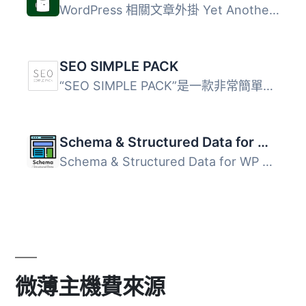
WordPress 相關文章外掛 Yet Another Related Posts Plugin (...
SEO SIMPLE PACK
“SEO SIMPLE PACK”是一款非常簡單的SEO外掛程式...
Schema & Structured Data for WP & AMP
Schema & Structured Data for WP & AMP 外掛根據 Sc...
微薄主機費來源