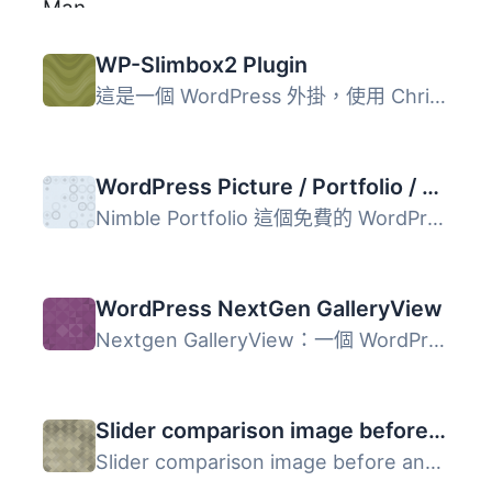
WP-Slimbox2 Plugin
這是一個 WordPress 外掛，使用 Christophe Beyls 所編寫的 S...
WordPress Picture / Portfolio / Media Gallery
Nimble Portfolio 這個免費的 WordPress 外掛可以將一個普通...
WordPress NextGen GalleryView
Nextgen GalleryView：一個 WordPress 外掛，使您可以在 Next...
Slider comparison image before and after
Slider comparison image before and after 外掛允許您建立比...