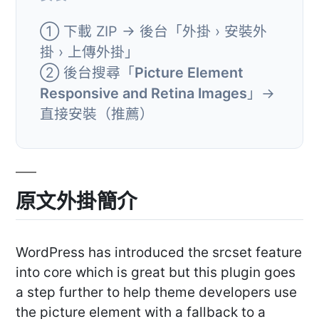
① 下載 ZIP → 後台「外掛 › 安裝外
掛 › 上傳外掛」
② 後台搜尋「
Picture Element
Responsive and Retina Images
」→
直接安裝（推薦）
原文外掛簡介
WordPress has introduced the srcset feature
into core which is great but this plugin goes
a step further to help theme developers use
the picture element with a fallback to a