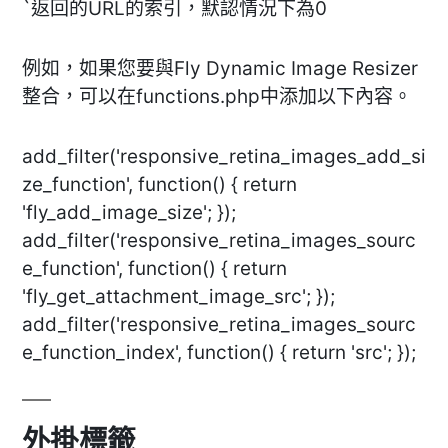
`返回的URL的索引，默認情況下為0
例如，如果您要與Fly Dynamic Image Resizer
整合，可以在functions.php中添加以下內容。
add_filter('responsive_retina_images_add_si
ze_function', function() { return
'fly_add_image_size'; });
add_filter('responsive_retina_images_sourc
e_function', function() { return
'fly_get_attachment_image_src'; });
add_filter('responsive_retina_images_sourc
e_function_index', function() { return 'src'; });
外掛標籤