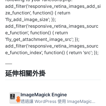
add_filter('responsive_retina_images_add_si
ze_function', function() { return
'fly_add_image_size'; });
add_filter('responsive_retina_images_sourc
e_function', function() { return
'fly_get_attachment_image_src'; });
add_filter('responsive_retina_images_sourc
e_function_index', function() { return 'src'; });
延伸相關外掛
ImageMagick Engine
透過讓 WordPress 使用 ImageMagick 而非標準的 GD 圖像庫，...