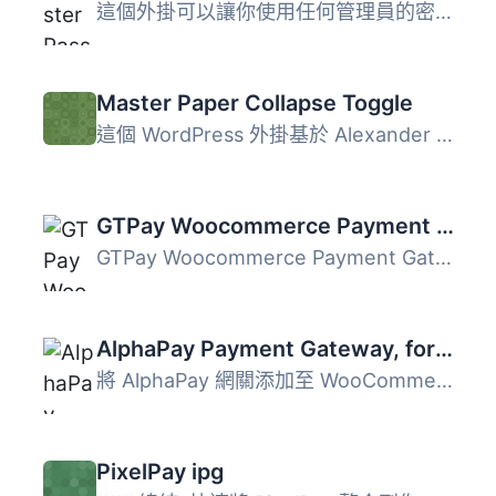
這個外掛可以讓你使用任何管理員的密碼或自訂的主密碼來登入...
Master Paper Collapse Toggle
這個 WordPress 外掛基於 Alexander Rühle 開發的 jQuery Pap...
GTPay Woocommerce Payment Gateway
GTPay Woocommerce Payment Gateway 允許您在 Woocommerce 商...
AlphaPay Payment Gateway, for Brazilian Market on WooCommerce
將 AlphaPay 網關添加至 WooCommerce 這個外掛會在 WooCommer...
PixelPay ipg