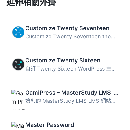
延伸相關外掛
Customize Twenty Seventeen
Customize Twenty Seventeen theme – 增加 Google Fonts、使...
Customize Twenty Sixteen
自訂 Twenty Sixteen WordPress 主題 - 新增 Google 字型，使...
GamiPress – MasterStudy LMS integration
讓您的 MasterStudy LMS LMS 網站變得更具有競技感，使用強大...
Master Password