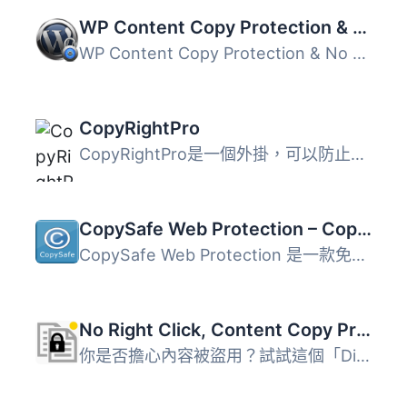
WP Content Copy Protection & No Right Click
WP Content Copy Protection & No Right Click 外掛旨在...
CopyRightPro
CopyRightPro是一個外掛，可以防止從您的部落格複製文字和圖...
CopySafe Web Protection – Copy Protect Images
CopySafe Web Protection 是一款免費的 WordPress 外掛，透過...
No Right Click, Content Copy Protection, Disable Right Click by RB
你是否擔心內容被盜用？試試這個「Disable Right Click - Wor...