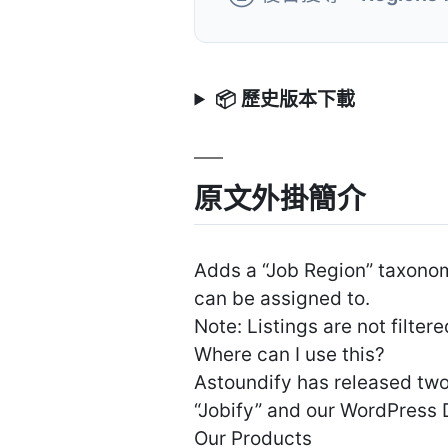
📦 歷史版本下載
原文外掛簡介
Adds a “Job Region” taxonomy
can be assigned to.
Note: Listings are not filte
Where can I use this?
Astoundify has released two
“Jobify” and our WordPress D
Our Products