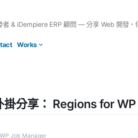
開發者 & iDempiere ERP 顧問 — 分享 We
tact
Works
 外掛分享： Regions for WP 
r WP Job Manager