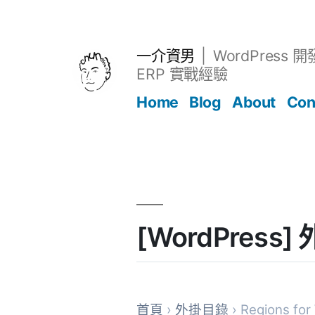
跳
至
主
一介資男
WordPress 
要
ERP 實戰經驗
內
Home
Blog
About
Con
容
文章
[WordPress]
首頁
›
外掛目錄
› Regions fo